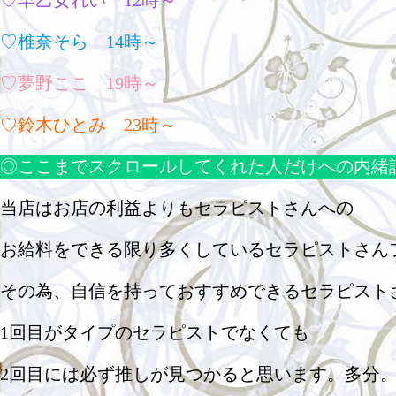
♡早乙女れい 12時～
♡椎奈そら 14時～
♡夢野ここ 19時～
♡鈴木ひとみ 23時～
◎ここまでスクロールしてくれた人だけへの内緒
当店はお店の利益よりもセラピストさんへの
お給料をできる限り多くしているセラピストさん
その為、自信を持っておすすめできるセラピスト
1回目がタイプのセラピストでなくても
2回目には必ず推しが見つかると思います。多分