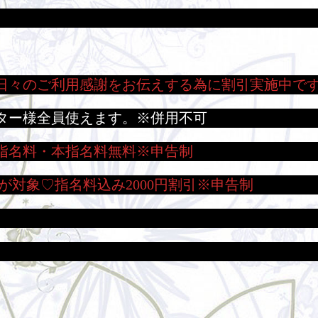
日々のご利用感謝をお伝えする為に割引実施中で
ター様全員使えます。※併用不可
指名料・本指名料無料※申告制
が対象♡指名料込み2000円割引※申告制