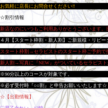
お気軽に店長にお問合せください‼
☆割引情報
新店なのにいつもご利用ありがとうございます。
４月【スタート枠割・新人割】ご新規様・リピー
スタート枠割→セラピストのスタート枠ご予約で
新人割→写真に『NEW』がついているセラピスト
※90分以上のコースが対象です。
※必ず受付時『○○割』と申告お願いいたします☆
☆【出勤情報】