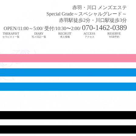
赤羽・川口 メンズエステ
Special Grade～スペシャルグレード～
赤羽駅徒歩2分・川口駅徒歩3分
070-1462-0389
OPEN/11:00～5:00/ 受付/10:30〜2:00/
THERAPIST
DIARY
RECRUIT
ACCESS
RESERVE
セラピスト一覧
写メ日記一覧
求人情報
アクセス
WEB予約