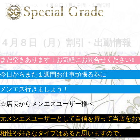
TOP
ニュース
４月８日（月）割引・出勤情報
４月８日（月）割引・出勤情報
まだ空きあります！お気軽にお問合せください‼
今日からまた１週間お仕事頑張る為に
メンエス行きましょう！
☆店長からメンエスユーザー様へ
元メンエスユーザーとして自信を持って当店をお
相性や好きなタイプはあると思いますので、