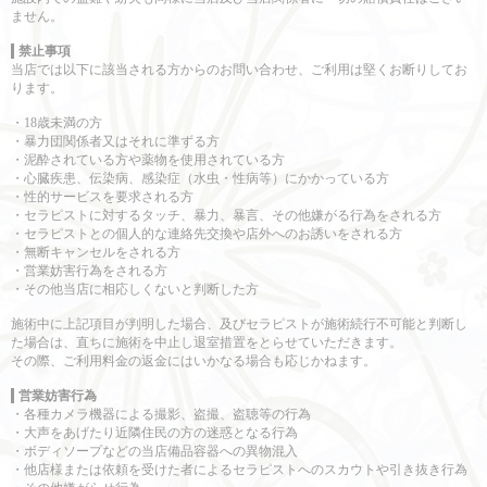
ません。
禁止事項
当店では以下に該当される方からのお問い合わせ、ご利用は堅くお断りしてお
ります。
・18歳未満の方
・暴力団関係者又はそれに準ずる方
・泥酔されている方や薬物を使用されている方
・心臓疾患、伝染病、感染症（水虫・性病等）にかかっている方
・性的サービスを要求される方
・セラピストに対するタッチ、暴力、暴言、その他嫌がる行為をされる方
・セラピストとの個人的な連絡先交換や店外へのお誘いをされる方
・無断キャンセルをされる方
・営業妨害行為をされる方
・その他当店に相応しくないと判断した方
施術中に上記項目が判明した場合、及びセラピストが施術続行不可能と判断し
た場合は、直ちに施術を中止し退室措置をとらせていただきます。
その際、ご利用料金の返金にはいかなる場合も応じかねます。
営業妨害行為
・各種カメラ機器による撮影、盗撮、盗聴等の行為
・大声をあげたり近隣住民の方の迷惑となる行為
・ボディソープなどの当店備品容器への異物混入
・他店様または依頼を受けた者によるセラピストへのスカウトや引き抜き行為