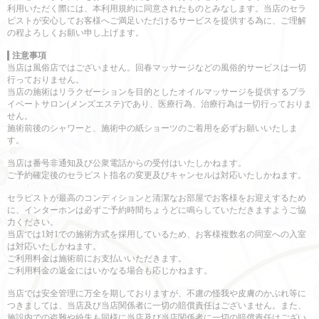
利用いただく際には、本利用規約に同意されたものとみなします。
当店のセラ
ピストが安心してお客様へご満足いただけるサービスを提供する為に、ご理解
の程よろしくお願い申し上げます。
注意事項
当店は風俗店ではございません。回春マッサージなどの風俗的サービスは一切
行っておりません。
当店の施術はリラクゼーションを目的としたオイルマッサージを提供するプラ
イベートサロン(メンズエステ)であり、医療行為、治療行為は一切行っておりま
せん。
施術前後のシャワーと、施術中の紙ショーツのご着用を必ずお願いいたしま
す。
当店は番号非通知及び公衆電話からの受付はいたしかねます。
ご予約確定後のセラピスト指名の変更及びキャンセルは対応いたしかねます。
セラピストが最高のコンディションと清潔なお部屋でお客様をお迎えするため
に、インターホンは必ずご予約時間ちょうどに鳴らしていただきますようご協
力ください。
当店では1対1での施術方式を採用しているため、お客様複数名の同室への入室
は対応いたしかねます。
ご利用料金は施術前にお支払いいただきます。
ご利用料金の返金にはいかなる場合も応じかねます。
当店では安全管理に万全を期しておりますが、不慮の怪我や皮膚のかぶれ等に
つきましては、当店及び当店関係者に一切の賠償責任はございません。また、
施設内での盗難や紛失も同様に当店及び当店関係者に一切の賠償責任はござい