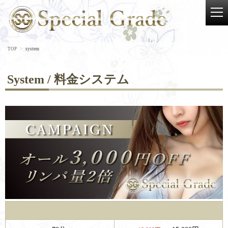
TOP
system
System
/ 料金システム