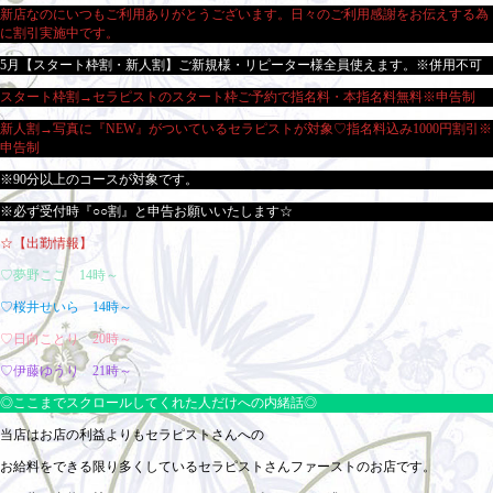
新店なのにいつもご利用ありがとうございます。日々のご利用感謝をお伝えする為
に割引実施中です。
5月【スタート枠割・新人割】ご新規様・リピーター様全員使えます。※併用不可
スタート枠割→セラピストのスタート枠ご予約で指名料・本指名料無料※申告制
新人割→写真に『NEW』がついているセラピストが対象♡指名料込み1000円割引※
申告制
※90分以上のコースが対象です。
※必ず受付時『○○割』と申告お願いいたします☆
☆【出勤情報】
♡夢野ここ 14時～
♡桜井せいら 14時～
♡日向ことり 20時～
♡伊藤ゆうり 21時～
◎ここまでスクロールしてくれた人だけへの内緒話◎
当店はお店の利益よりもセラピストさんへの
お給料をできる限り多くしているセラピストさんファーストのお店です。