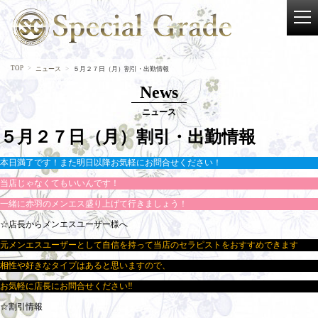
TOP
ニュース
５月２７日（月）割引・出勤情報
News
ニュース
５月２７日（月）割引・出勤情報
本日満了です！また明日以降お気軽にお問合せください！
当店じゃなくてもいいんです！
一緒に赤羽のメンエス盛り上げて行きましょう！
☆店長からメンエスユーザー様へ
元メンエスユーザーとして自信を持って当店のセラピストをおすすめできます
相性や好きなタイプはあると思いますので、
お気軽に店長にお問合せください‼
☆割引情報