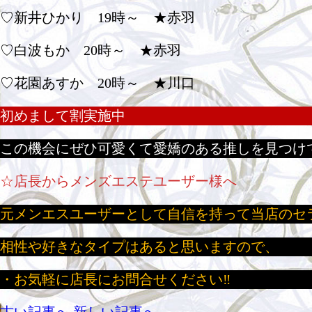
♡新井ひかり 19時～ ★赤羽
♡白波もか 20時～ ★赤羽
♡花園あすか 20時～ ★川口
初めまして割実施中
この機会にぜひ可愛くて愛嬌のある推しを見つけ
☆店長からメンズエステユーザー様へ
元メンエスユーザーとして自信を持って当店のセ
相性や好きなタイプはあると思いますので、
・お気軽に店長にお問合せください‼