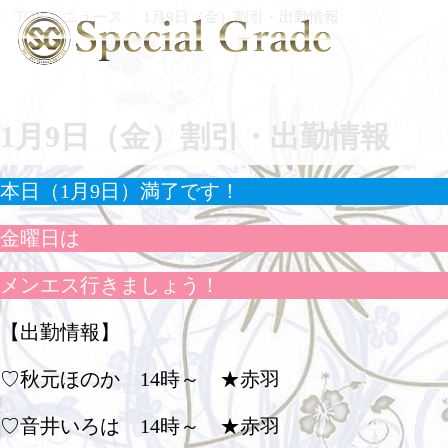
TOP
ニュース
1月9日（金）割引・出勤情報
1月9日（金）割引・出勤情報
本日（1月9日）満了です！
金曜日は
メンエス行きましょう！
【出勤情報】
♡秋元ほのか 14時～ ★赤羽
♡音井いろは 14時～ ★赤羽