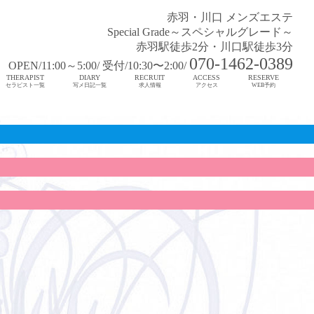
赤羽・川口 メンズエステ
Special Grade～スペシャルグレード～
赤羽駅徒歩2分・川口駅徒歩3分
070-1462-0389
OPEN/11:00～5:00/ 受付/10:30〜2:00/
THERAPIST
DIARY
RECRUIT
ACCESS
RESERVE
セラピスト一覧
写メ日記一覧
求人情報
アクセス
WEB予約