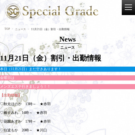
TOP
ニュース
11月21日（金）割引・出勤情報
News
ニュース
11月21日（金）割引・出勤情報
本日（11月21日）まだ空きあります！
金曜日は
メンズエステ行きましょう！！
【出勤情報】
♡秋元ほのか 13時～ ★赤羽
♡椿すみれ 14時～ ★赤羽
♡花園あすか 17時～ ★赤羽
♡白波もか 20時～ ★川口