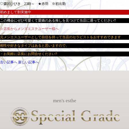
♡森沢ひびき 23時～ ★赤羽 ※初出勤
初めまして割実施中
この機会にぜひ可愛くて愛嬌のある推しを見つけて当店に通ってください‼
☆店長からメンズエステユーザー様へ
元メンエスユーザーとして自信を持って当店のセラピストをおすすめできます
相性や好きなタイプはあると思いますので、
・お気軽に店長にお問合せください‼
古い記事へ
新しい記事へ
men's esthe