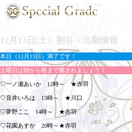
TOP
ニュース
12月13日(土）割引・出勤情報
12月13日(土）割引・出勤情報
本日（12月13日）満了です！
土曜日は朝から晩まで癒されましょう！
♡一ノ瀬あいか 12時～ ★赤羽
♡音井いろは 13時～ ★川口
♡夢野ここ 14時～ ★赤羽
♡花園あすか 20時～★赤羽