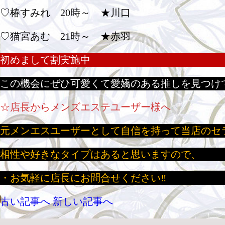
♡椿すみれ 20時～ ★川口
♡猫宮あむ 21時～ ★赤羽
初めまして割実施中
この機会にぜひ可愛くて愛嬌のある推しを見つけ
☆店長からメンズエステユーザー様へ
元メンエスユーザーとして自信を持って当店のセ
相性や好きなタイプはあると思いますので、
・お気軽に店長にお問合せください‼
古い記事へ
新しい記事へ