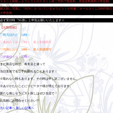
スタート枠割→セラピストのスタート枠ご予約で指名料・本指名料無料※申告制
新人割→写真に『NEW』がついているセラピストが対象♡オールタイム2000円割引
※申告制
必ず受付時『SG割』と申告お願いいたします☆
【出勤情報】
♡秋元ほのか 14時～
♡倉科めぐみ 15時～ 新人割適用可
♡与田しおり 18時～ 新人割適用可
♡伊藤ゆうり 22時～
まだ新店なので、有名店と違って
当日直前でもご予約取れることあります！
※取れない時もあります。その時は申し訳ございません。
※ありがたいことにリピーター様が増えております。
新たな推しセラピスト探しはぜひ当店で！
お気軽にお問合せください!!!
古い記事へ
新しい記事へ