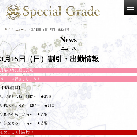
TOP
ニュース
3月15日（日）割引・出勤情報
News
ニュース
3月15日（日）割引・出勤情報
月曜の為に癒し充電！
メンエス行きましょう！
【出勤情報】
♡乙守ももね 11時～ ★赤羽
♡桜木きょうか 12時～ ★川口
♡椎奈そら 14時～ ★赤羽
♡知念まる 17時～ ★赤羽
初めまして割実施中