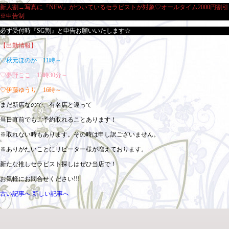
新人割→写真に『NEW』がついているセラピストが対象♡オールタイム2000円割引
※申告制
必ず受付時『SG割』と申告お願いいたします☆
【出勤情報】
♡秋元ほのか 11時～
♡夢野ここ 13時30分～
♡伊藤ゆうり 16時～
まだ新店なので、有名店と違って
当日直前でもご予約取れることあります！
※取れない時もあります。その時は申し訳ございません。
※ありがたいことにリピーター様が増えております。
新たな推しセラピスト探しはぜひ当店で！
お気軽にお問合せください!!!
古い記事へ
新しい記事へ