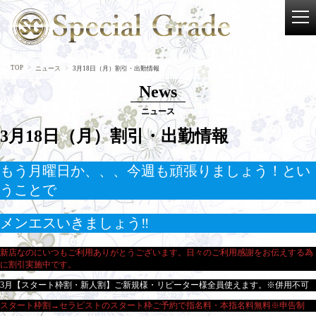
TOP
ニュース
3月18日（月）割引・出勤情報
News
ニュース
3月18日（月）割引・出勤情報
もう月曜日か、、、今週も頑張りましょう！とい
うことで
メンエスいきましょう‼
新店なのにいつもご利用ありがとうございます。日々のご利用感謝をお伝えする為
に割引実施中です。
3月【スタート枠割・新人割】ご新規様・リピーター様全員使えます。※併用不可
スタート枠割→セラピストのスタート枠ご予約で指名料・本指名料無料※申告制