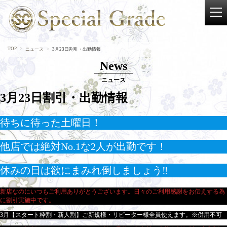
TOP
ニュース
3月23日割引・出勤情報
News
ニュース
3月23日割引・出勤情報
待ちに待った土曜日！
他店では絶対No.1な2人が出勤です！
休みの日は欲にまみれ倒しましょう‼
新店なのにいつもご利用ありがとうございます。日々のご利用感謝をお伝えする為
に割引実施中です。
3月【スタート枠割・新人割】ご新規様・リピーター様全員使えます。※併用不可