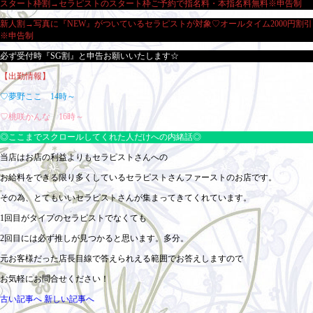
スタート枠割→セラピストのスタート枠ご予約で指名料・本指名料無料※申告制
新人割→写真に『NEW』がついているセラピストが対象♡オールタイム2000円割引
※申告制
必ず受付時『SG割』と申告お願いいたします☆
【出勤情報】
♡夢野ここ 14時～
♡桃咲かんな 16時～
◎ここまでスクロールしてくれた人だけへの内緒話◎
当店はお店の利益よりもセラピストさんへの
お給料をできる限り多くしているセラピストさんファーストのお店です。
その為、とてもいいセラピストさんが集まってきてくれています。
1回目がタイプのセラピストでなくても
2回目には必ず推しが見つかると思います。多分。
元お客様だった店長目線で答えられえる範囲でお答えしますので
お気軽にお問合せください！
古い記事へ
新しい記事へ