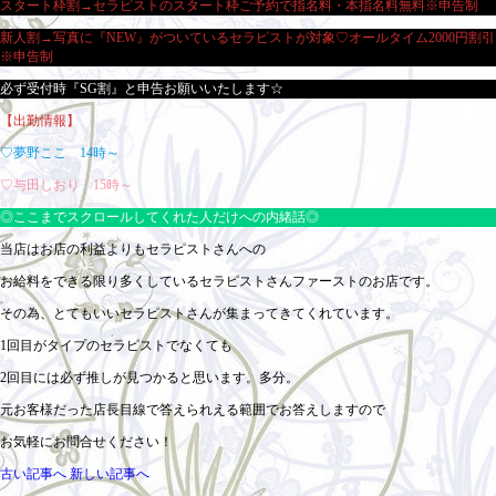
スタート枠割→セラピストのスタート枠ご予約で指名料・本指名料無料※申告制
新人割→写真に『NEW』がついているセラピストが対象♡オールタイム2000円割引
※申告制
必ず受付時『SG割』と申告お願いいたします☆
【出勤情報】
♡夢野ここ 14時～
♡与田しおり 15時～
◎ここまでスクロールしてくれた人だけへの内緒話◎
当店はお店の利益よりもセラピストさんへの
お給料をできる限り多くしているセラピストさんファーストのお店です。
その為、とてもいいセラピストさんが集まってきてくれています。
1回目がタイプのセラピストでなくても
2回目には必ず推しが見つかると思います。多分。
元お客様だった店長目線で答えられえる範囲でお答えしますので
お気軽にお問合せください！
古い記事へ
新しい記事へ