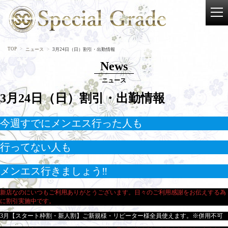
TOP
ニュース
3月24日（日）割引・出勤情報
News
ニュース
3月24日（日）割引・出勤情報
今週すでにメンエス行った人も
行ってない人も
メンエス行きましょう‼
新店なのにいつもご利用ありがとうございます。日々のご利用感謝をお伝えする為
に割引実施中です。
3月【スタート枠割・新人割】ご新規様・リピーター様全員使えます。※併用不可