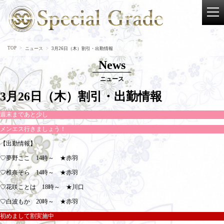
TOP
ニュース
3月26日（木）割引・出勤情報
News
ニュース
3月26日（木）割引・出勤情報
週末まであと少し
メンエス行きましょう！
【出勤情報】
♡夢野ここ 14時～ ★赤羽
♡椎奈そら 14時～ ★赤羽
♡花咲ことは 18時～ ★川口
♡白波もか 20時～ ★赤羽
初めまして割実施中