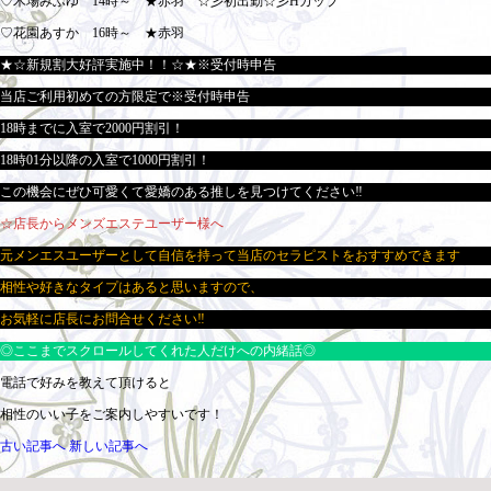
♡木場みふゆ 14時～ ★赤羽 ☆彡初出勤☆彡Hカップ
♡花園あすか 16時～ ★赤羽
★☆新規割大好評実施中！！☆★※受付時申告
当店ご利用初めての方限定で※受付時申告
18時までに入室で2000円割引！
18時01分以降の入室で1000円割引！
この機会にぜひ可愛くて愛嬌のある推しを見つけてください‼
☆店長からメンズエステユーザー様へ
元メンエスユーザーとして自信を持って当店のセラピストをおすすめできます
相性や好きなタイプはあると思いますので、
お気軽に店長にお問合せください‼
◎ここまでスクロールしてくれた人だけへの内緒話◎
電話で好みを教えて頂けると
相性のいい子をご案内しやすいです！
古い記事へ
新しい記事へ