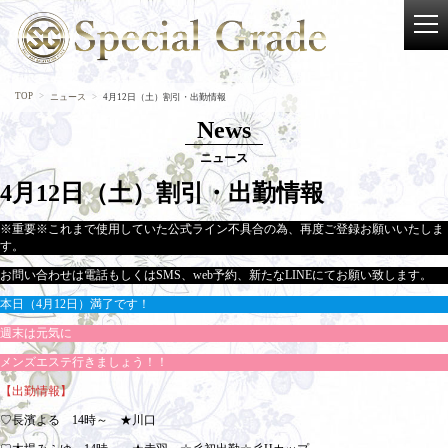
TOP
ニュース
4月12日（土）割引・出勤情報
News
ニュース
4月12日（土）割引・出勤情報
※重要※これまで使用していた公式ライン不具合の為、再度ご登録お願いいたしま
す。
お問い合わせは電話もしくはSMS、web予約、新たなLINEにてお願い致します。
本日（4月12日）満了です！
週末は元気に
メンズエステ行きましょう！！
【出勤情報】
♡長濱よる 14時～ ★川口