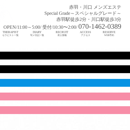
赤羽・川口 メンズエステ
Special Grade～スペシャルグレード～
赤羽駅徒歩2分・川口駅徒歩3分
070-1462-0389
OPEN/11:00～5:00/ 受付/10:30〜2:00/
THERAPIST
DIARY
RECRUIT
ACCESS
RESERVE
セラピスト一覧
写メ日記一覧
求人情報
アクセス
WEB予約