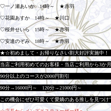
♡一ノ瀬あいか 14時～ ★赤羽
♡花園あすか 14時～ ★川口
♡桜井せいら 15時～ ★赤羽
♡安達のぞみ 18時～ ★赤羽
★☆初めまして・お帰りなさい割大好評実施中！
当店ご利用初めてのお客様・当店ご利用から3か
90分以上のコースが2000円割引
90分→16000円～ 120分→21000円～
この機会にぜひ可愛くて愛嬌のある推しを見つけ