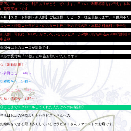
新店なのにいつもご利用ありがとうございます。日々のご利用感謝をお伝えする為
に割引実施中です。
４月【スタート枠割・新人割】ご新規様・リピーター様全員使えます。※併用不可
スタート枠割→セラピストのスタート枠ご予約で指名料・本指名料無料※申告制
新人割→写真に『NEW』がついているセラピストが対象♡指名料込み2000円割引※
申告制
※90分以上のコースが対象です。
※必ず受付時『○○割』と申告お願いいたします☆
☆【出勤情報】
♡夢野ここ 14時～
♡椎奈そら 14時～
♡日向ことり 20時～
♡秋元ほのか 21時～
◎ここまでスクロールしてくれた人だけへの内緒話◎
当店はお店の利益よりもセラピストさんへの
お給料をできる限り多くしているセラピストさんファーストのお店です。