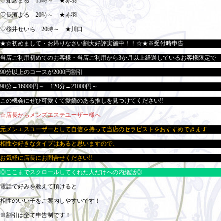
♡知念まる 15時～ ★赤羽
♡長濱よる 20時～ ★赤羽
♡桜井せいら 20時～ ★川口
★☆初めまして・お帰りなさい割大好評実施中！！☆★※受付時申告
当店ご利用初めてのお客様・当店ご利用から3か月以上経過しているお客様限定で
90分以上のコースが2000円割引
90分→16000円～ 120分→21000円～
この機会にぜひ可愛くて愛嬌のある推しを見つけてください‼
☆店長からメンズエステユーザー様へ
元メンエスユーザーとして自信を持って当店のセラピストをおすすめできます
相性や好きなタイプはあると思いますので、
お気軽に店長にお問合せください‼
◎ここまでスクロールしてくれた人だけへの内緒話◎
電話で好みを教えて頂けると
相性のいい子をご案内しやすいです！
※割引は全て申告制です！