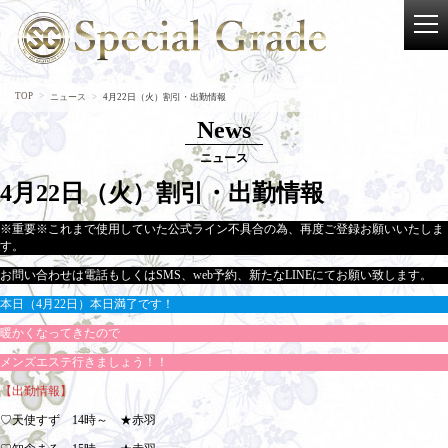
TOP
ニュース
4月22日（火）割引・出勤情報
News
ニュース
4月22日（火）割引・出勤情報
※重要※これまで使用していた公式ライン不具合の為、再度ご登録お願いいたしま
す。
お問い合わせは電話もしくはSMS、web予約、新たなLINEにてお願い致します。
本日（4月22日）本日満了です！
暖かくなってきたので
メンズエステ行きましょう！！
【出勤情報】
♡天使すず 14時～ ★赤羽