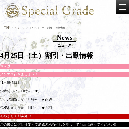
TOP
ニュース
4月25日（土）割引・出勤情報
News
ニュース
4月25日（土）割引・出勤情報
週末は
メンエス行きましょう！
【出勤情報】
♡鈴村るい 11時～ ★川口
♡一ノ瀬あいか 13時～ ★赤羽
♡桜木きょうか 14時～ ★赤羽
初めまして割実施中
この機会にぜひ可愛くて愛嬌のある推しを見つけて当店に通ってください‼