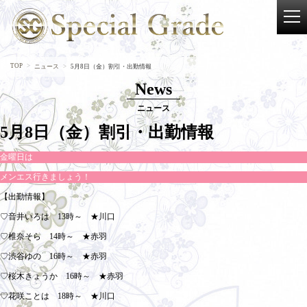
TOP
ニュース
5月8日（金）割引・出勤情報
News
ニュース
5月8日（金）割引・出勤情報
金曜日は
メンエス行きましょう！
【出勤情報】
♡音井いろは 13時～ ★川口
♡椎奈そら 14時～ ★赤羽
♡渋谷ゆの 16時～ ★赤羽
♡桜木きょうか 16時～ ★赤羽
♡花咲ことは 18時～ ★川口