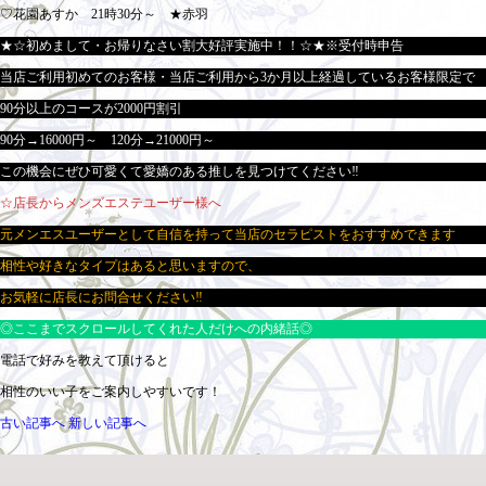
♡花園あすか 21時30分～ ★赤羽
★☆初めまして・お帰りなさい割大好評実施中！！☆★※受付時申告
当店ご利用初めてのお客様・当店ご利用から3か月以上経過しているお客様限定で
90分以上のコースが2000円割引
90分→16000円～ 120分→21000円～
この機会にぜひ可愛くて愛嬌のある推しを見つけてください‼
☆店長からメンズエステユーザー様へ
元メンエスユーザーとして自信を持って当店のセラピストをおすすめできます
相性や好きなタイプはあると思いますので、
お気軽に店長にお問合せください‼
◎ここまでスクロールしてくれた人だけへの内緒話◎
電話で好みを教えて頂けると
相性のいい子をご案内しやすいです！
古い記事へ
新しい記事へ