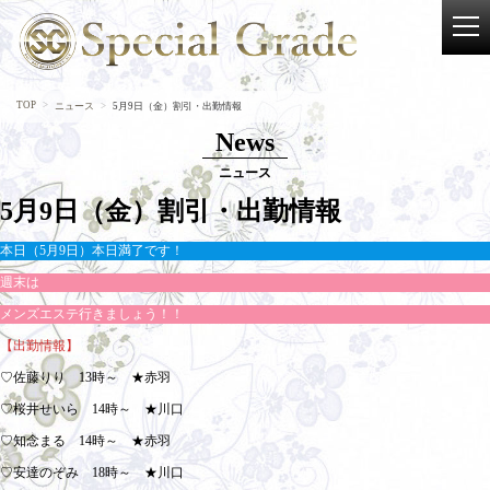
TOP
ニュース
5月9日（金）割引・出勤情報
News
ニュース
5月9日（金）割引・出勤情報
本日（5月9日）本日満了です！
週末は
メンズエステ行きましょう！！
【出勤情報】
♡佐藤りり 13時～ ★赤羽
♡桜井せいら 14時～ ★川口
♡知念まる 14時～ ★赤羽
♡安達のぞみ 18時～ ★川口