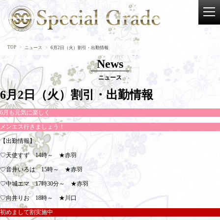
TOP
ニュース
6月2日（火）割引・出勤情報
News
ニュース
6月2日（火）割引・出勤情報
6月も元気に楽しく
メンエス行きましょう！
【出勤情報】
♡天使すず 14時～ ★赤羽
♡音井いろは 15時～ ★赤羽
♡中城エマ 17時30分～ ★赤羽
♡向井りお 18時～ ★川口
初めまして割実施中