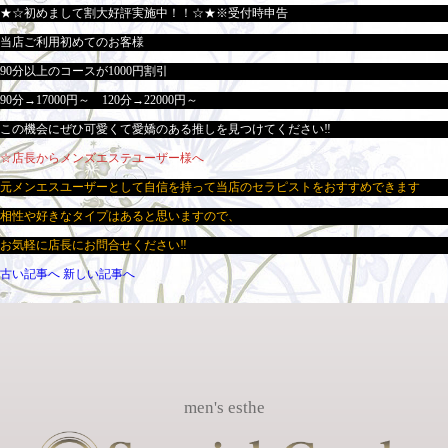
★☆初めまして割大好評実施中！！☆★※受付時申告
当店ご利用初めてのお客様
90分以上のコースが1000円割引
90分→17000円～ 120分→22000円～
この機会にぜひ可愛くて愛嬌のある推しを見つけてください‼
☆店長からメンズエステユーザー様へ
元メンエスユーザーとして自信を持って当店のセラピストをおすすめできます
相性や好きなタイプはあると思いますので、
お気軽に店長にお問合せください‼
古い記事へ
新しい記事へ
men's esthe