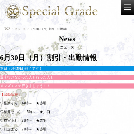
TOP
ニュース
6月30日（月）割引・出勤情報
News
ニュース
6月30日（月）割引・出勤情報
本日（6月30日)満了です！
週末行けなかった人も行った人も
メンズエステ行きましょう！！
【出勤情報】
♡椎奈そら 14時～ ★赤羽
♡桜井せいら 15時～ ★川口
♡猫宮あむ 21時～ ★赤羽
♡知念まる 21時～ ★赤羽