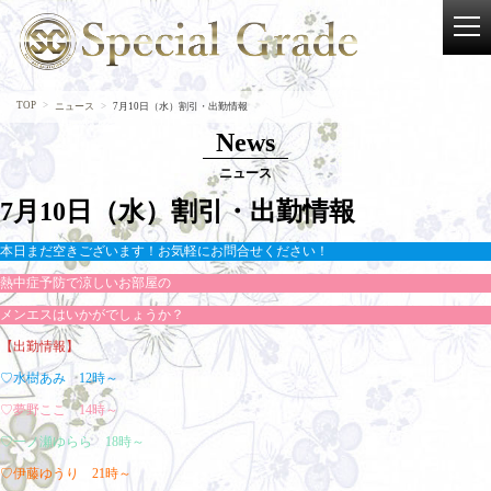
TOP
ニュース
7月10日（水）割引・出勤情報
News
ニュース
7月10日（水）割引・出勤情報
本日まだ空きございます！お気軽にお問合せください！
熱中症予防で涼しいお部屋の
メンエスはいかがでしょうか？
【出勤情報】
♡水樹あみ 12時～
♡夢野ここ 14時～
♡一ノ瀬ゆらら 18時～
♡伊藤ゆうり 21時～