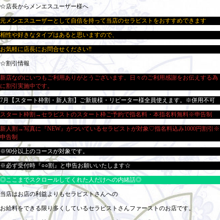
☆店長からメンエスユーザー様へ
元メンエスユーザーとして自信を持って当店のセラピストをおすすめできます
相性や好きなタイプはあると思いますので、
お気軽に店長にお問合せください‼
☆割引情報
新店なのにいつもご利用ありがとうございます。日々のご利用感謝をお伝えする為
に割引実施中です。
7月【スタート枠割・新人割】ご新規様・リピーター様全員使えます。※併用不可
スタート枠割→セラピストのスタート枠ご予約で指名料・本指名料無料※申告制
新人割→写真に『NEW』がついているセラピストが対象♡指名料込み1000円割引※
申告制
※90分以上のコースが対象です。
※必ず受付時『○○割』と申告お願いいたします☆
◎ここまでスクロールしてくれた人だけへの内緒話◎
当店はお店の利益よりもセラピストさんへの
お給料をできる限り多くしているセラピストさんファーストのお店です。