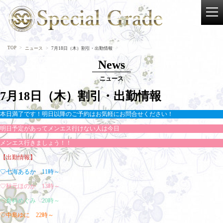
TOP
ニュース
7月18日（木）割引・出勤情報
News
ニュース
7月18日（木）割引・出勤情報
本日満了です！明日以降のご予約はお気軽にお問合せください！
明日予定があってメンエス行けない人は今日
メンエス行きましょう！！
【出勤情報】
♡七海あるか 11時～
♡秋元ほのか 13時～
♡倉科めぐみ 20時～
♡中島ゆに 22時～