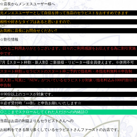
☆店長からメンエスユーザー様へ
元メンエスユーザーとして自信を持って当店のセラピストをおすすめできます
相性や好きなタイプはあると思いますので、
お気軽に店長にお問合せください‼
☆割引情報
いつもご利用ありがとうございます。日々のご利用感謝をお伝えする為に割引実施
中です。
7月【スタート枠割・新人割】ご新規様・リピーター様全員使えます。※併用不可
スタート枠割→セラピストのスタート枠ご予約で指名料・本指名料無料※申告制
新人割→写真に『NEW』がついているセラピストが対象♡指名料込み1000円割引※
申告制
※90分以上のコースが対象です。
※必ず受付時『○○割』と申告お願いいたします☆
◎ここまでスクロールしてくれた人だけへの内緒話◎
当店はお店の利益よりもセラピストさんへの
お給料をできる限り多くしているセラピストさんファーストのお店です。