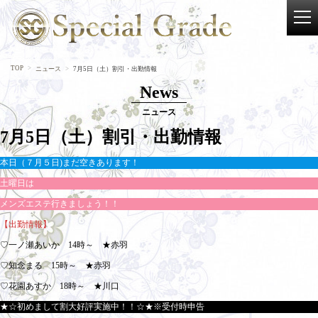
TOP
ニュース
7月5日（土）割引・出勤情報
News
ニュース
7月5日（土）割引・出勤情報
本日（７月５日)まだ空きあります！
土曜日は
メンズエステ行きましょう！！
【出勤情報】
♡一ノ瀬あいか 14時～ ★赤羽
♡知念まる 15時～ ★赤羽
♡花園あすか 18時～ ★川口
★☆初めまして割大好評実施中！！☆★※受付時申告