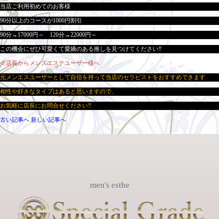
当店ご利用初めてのお客様
90分以上のコースが1000円割引
90分→17000円～ 120分→22000円～
この機会にぜひ可愛くて愛嬌のある推しを見つけてください‼
☆店長からメンズエステユーザー様へ
元メンエスユーザーとして自信を持って当店のセラピストをおすすめできます
相性や好きなタイプはあると思いますので、
お気軽に店長にお問合せください‼
古い記事へ
新しい記事へ
men's esthe