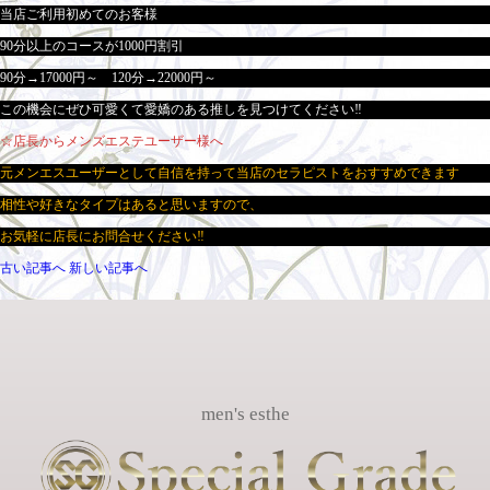
当店ご利用初めてのお客様
90分以上のコースが1000円割引
90分→17000円～ 120分→22000円～
この機会にぜひ可愛くて愛嬌のある推しを見つけてください‼
☆店長からメンズエステユーザー様へ
元メンエスユーザーとして自信を持って当店のセラピストをおすすめできます
相性や好きなタイプはあると思いますので、
お気軽に店長にお問合せください‼
古い記事へ
新しい記事へ
men's esthe