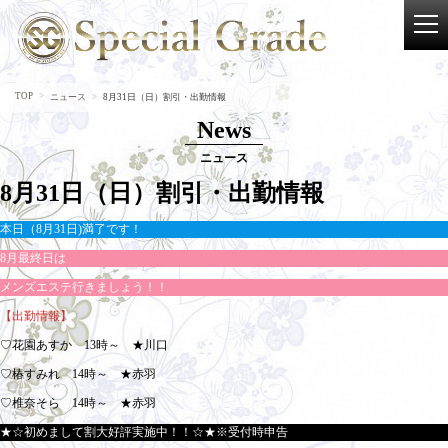
TOP
ニュース
8月31日（日）割引・出勤情報
News
ニュース
8月31日（日）割引・出勤情報
本日（8月31日)満了です！
8月最終日は
メンズエステ行きましょう！！
【出勤情報】
♡花園あすか 13時～ ★川口
♡椿すみれ 14時～ ★赤羽
♡椎奈そら 14時～ ★赤羽
★☆初めまして割大好評実施中！！☆★※受付時申告