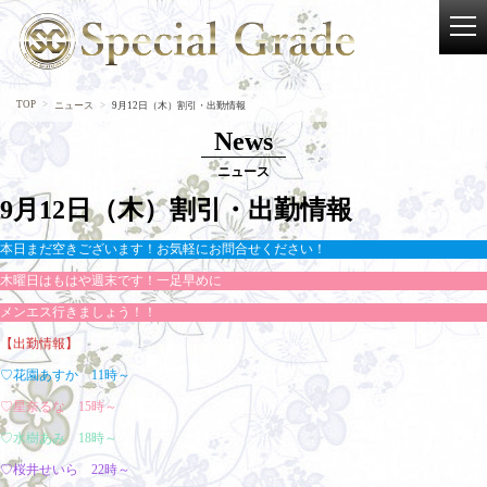
TOP
ニュース
9月12日（木）割引・出勤情報
News
ニュース
9月12日（木）割引・出勤情報
本日まだ空きございます！お気軽にお問合せください！
木曜日はもはや週末です！一足早めに
メンエス行きましょう！！
【出勤情報】
♡花園あすか 11時～
♡星奈るな 15時～
♡水樹あみ 18時～
♡桜井せいら 22時～