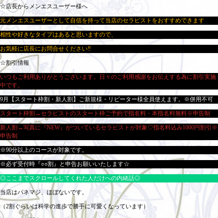
☆店長からメンエスユーザー様へ
元メンエスユーザーとして自信を持って当店のセラピストをおすすめできます
相性や好きなタイプはあると思いますので、
お気軽に店長にお問合せください‼
☆割引情報
いつもご利用ありがとうございます。日々のご利用感謝をお伝えする為に割引実施
中です。
9月【スタート枠割・新人割】ご新規様・リピーター様全員使えます。※併用不可
スタート枠割→セラピストのスタート枠ご予約で指名料・本指名料無料※申告制
新人割→写真に『NEW』がついているセラピストが対象♡指名料込み1000円割引※
申告制
※90分以上のコースが対象です。
※必ず受付時『○○割』と申告お願いいたします☆
◎ここまでスクロールしてくれた人だけへの内緒話◎
当店はパネマジ、ほぼないです。
（2割ぐらいは科学の進歩で勝手に可愛くなっています）