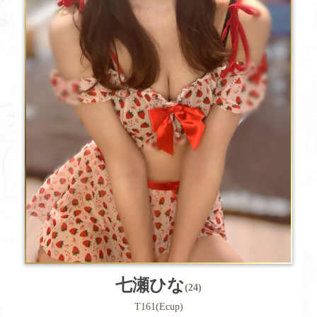
七瀬ひな
(24)
T161(Ecup)