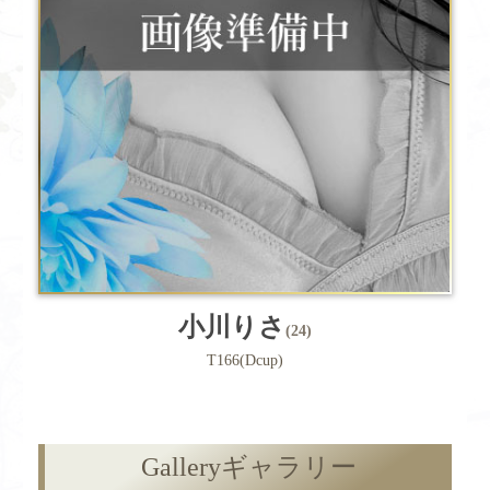
小川りさ
(24)
T166(Dcup)
Gallery
ギャラリー