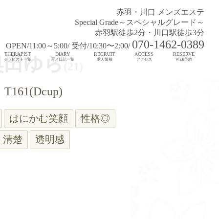
赤羽・川口 メンズエステ
Special Grade～スペシャルグレード～
赤羽駅徒歩2分・川口駅徒歩3分
070-1462-0389
OPEN/11:00～5:00/ 受付/10:30〜2:00/
THERAPIST
DIARY
RECRUIT
ACCESS
RESERVE
奥田ゆら
セラピスト一覧
写メ日記一覧
求人情報
アクセス
WEB予約
(21)
T161(Dcup)
はにかむ笑顔
性格◎
清楚
透明感