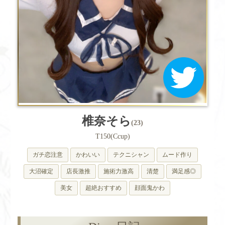
椎奈そら
(23)
T150(Ccup)
ガチ恋注意
かわいい
テクニシャン
ムード作り
大沼確定
店長激推
施術力激高
清楚
満足感◎
美女
超絶おすすめ
顔面鬼かわ