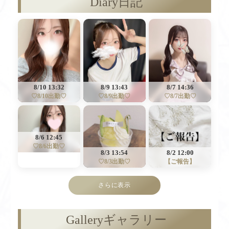
Diary
日記
8/10 13:32
8/7 14:36
8/9 13:43
♡8/10出勤♡
♡8/7出勤♡
♡8/9出勤♡
8/6 12:45
♡8/6出勤♡
8/3 13:54
8/2 12:00
♡8/3出勤♡
【ご報告】
さらに表示
Gallery
ギャラリー