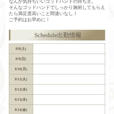
なんか気持ちいいゴッドハンドの持ち主。
そんなゴッドハンドでしっかり施術してもらえ
たら満足度高いこと間違いなし！
ご予約はお早めに！
Schedule
出勤情報
8/8(土)
8/9(日)
8/10(月)
8/11(火)
8/12(水)
8/13(木)
8/14(金)