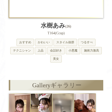
水樹あみ
(26)
T164(Ccup)
おすすめ
かわいい
スタイル抜群
つるすべ
テクニシャン
上品
会話好き
小悪魔
施術力激高
美女
Gallery
ギャラリー