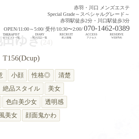
赤羽・川口 メンズエステ
Special Grade～スペシャルグレード～
赤羽駅徒歩2分・川口駅徒歩3分
070-1462-0389
OPEN/11:00～5:00/ 受付/10:30〜2:00/
THERAPIST
DIARY
RECRUIT
ACCESS
RESERVE
池田ゆき
セラピスト一覧
写メ日記一覧
求人情報
アクセス
WEB予約
(24)
T156(Dcup)
意
小顔
性格◎
清楚
絶品スタイル
美女
色白美少女
透明感
風美女
顔面鬼かわ