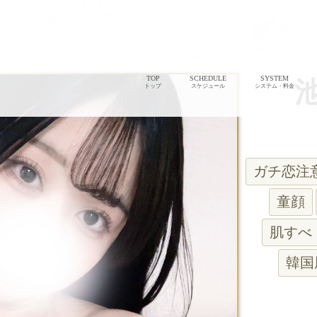
TOP
SCHEDULE
SYSTEM
トップ
スケジュール
システム・料金
ガチ恋注
童顔
肌すべ
韓国