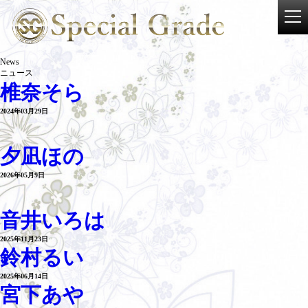
News
ニュース
椎奈そら
2024年03月29日
夕凪ほの
2026年05月9日
音井いろは
2025年11月23日
鈴村るい
2025年06月14日
宮下あや