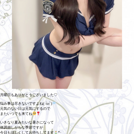
月曜日もありがとうございました♡
悩み事は尽きないですよね( -᷄ω-᷅ )
元気のない日は元気にするので
またいつでも来てね
いきなり夏みたいな暑さになって
体調崩しがちな季節ですが
今日も涼しくしてお待ちしてます
*･