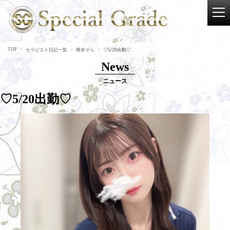
TOP
セラピスト日記一覧
椎奈そら
♡5/20出勤♡
News
ニュース
♡5/20出勤♡