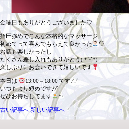
金曜日もありがとうございました♡
指圧強めでこんな本格的なマッサージ
初めてって喜んでもらえて良かった
♡
お話も楽しかったし
たくさん差し入れもありがとう( *ˊᵕˋ*)
久しぶりにお会いできて嬉しいです
本日は
13:00 – 18:00 です.ᐟ.ᐟ
いつもより短めですが
ぜひお待ちしてます
*･
古い記事へ
新しい記事へ