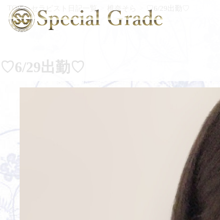
TOP
セラピスト日記一覧
椎奈そら
♡6/29出勤♡
♡6/29出勤♡