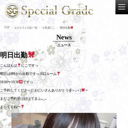
TOP
セラピスト日記一覧
小鳥遊にこ
明日出勤
News
ニュース
明日出勤
こんばんは
にこですっ
明日は8時から出勤ですっ川口ルーム
18:00〜19:30
ですっ
ご予約してくださったおにいさんありがとうദ്ദി＞ᴗ＜)
✧
まだご予約受け付けてまふᴗ ̫ ᴗ
まってるね〜