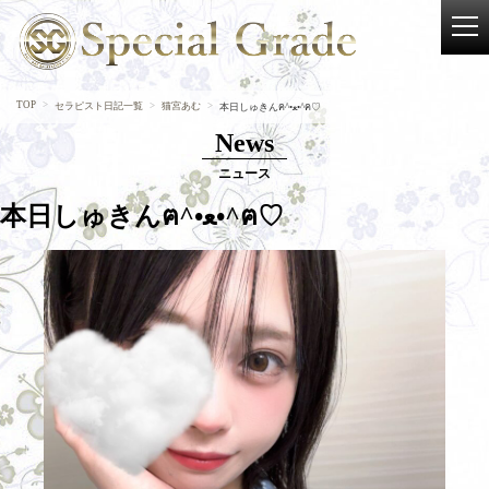
TOP
セラピスト日記一覧
猫宮あむ
本日しゅきんฅ^•ﻌ•^ฅ♡
News
ニュース
本日しゅきんฅ^•ﻌ•^ฅ♡