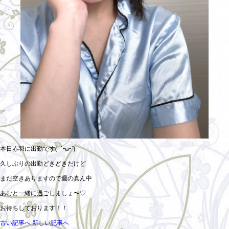
本日赤羽に出勤です(=`•ω•´)
久しぶりの出勤どきどきだけど
まだ空きありますので週の真ん中
あむと一緒に過ごしましょ〜♡
お待ちしております！！
古い記事へ
新しい記事へ