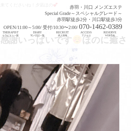
に来てくださいね！夕凪ほの
赤羽・川口 メンズエステ
Special Grade～スペシャルグレード～
赤羽駅徒歩2分・川口駅徒歩3分
070-1462-0389
OPEN/11:00～5:00/ 受付/10:30〜2:00/
THERAPIST
DIARY
RECRUIT
ACCESS
RESERVE
セラピスト一覧
写メ日記一覧
求人情報
アクセス
WEB予約
き感謝いっぱいです
ほのに癒さ