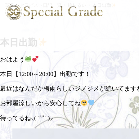
TOP
セラピスト日記一覧
鈴村るい
本日出勤
本日出勤
おはよう
本日【12:00～20:00】出勤です！
最近はなんだか梅雨らしいジメジメが続いてます
お部屋涼しいから安心してね
待ってるね⸜( ˙꒳˙ )⸝