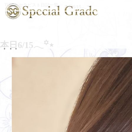
TOP
セラピスト日記一覧
本日6/15𓂃꙳⋆
本日6/15𓂃꙳⋆