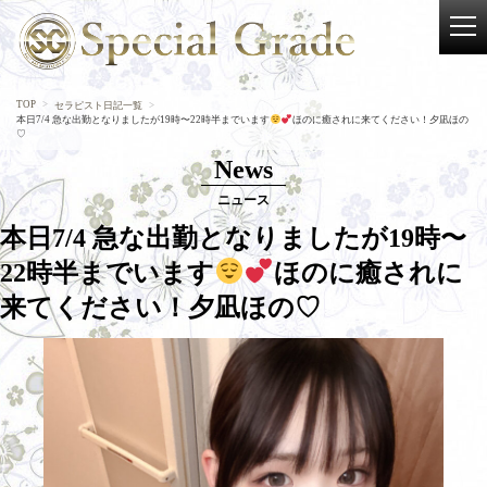
TOP
セラピスト日記一覧
本日7/4 急な出勤となりましたが19時〜22時半までいます
ほのに癒されに来てください！夕凪ほの
♡
News
ニュース
本日7/4 急な出勤となりましたが19時〜
22時半までいます
ほのに癒されに
来てください！夕凪ほの♡