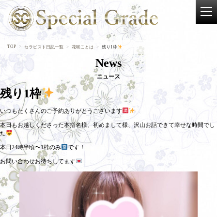
TOP
セラピスト日記一覧
花咲ことは
残り1枠
News
ニュース
残り1枠
いつもたくさんのご予約ありがとうございます
本日もお越しくださった本指名様、初めまして様、沢山お話できて幸せな時間でし
た
本日24時半頃〜1枠のみ
です！
お問い合わせお待ちしてます