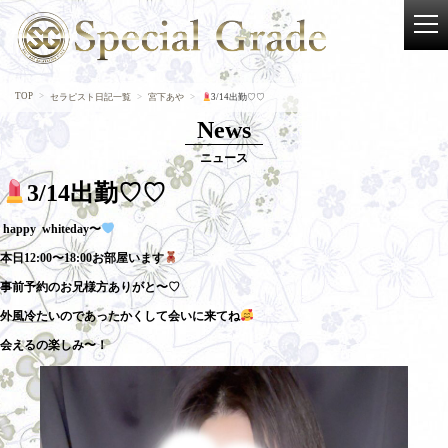
TOP
セラピスト日記一覧
宮下あや
3/14出勤♡♡
News
ニュース
3/14出勤♡♡
happy whiteday〜
本日12:00〜18:00お部屋います
事前予約のお兄様方ありがと〜♡
外風冷たいのであったかくして会いに来てね
会えるの楽しみ〜！