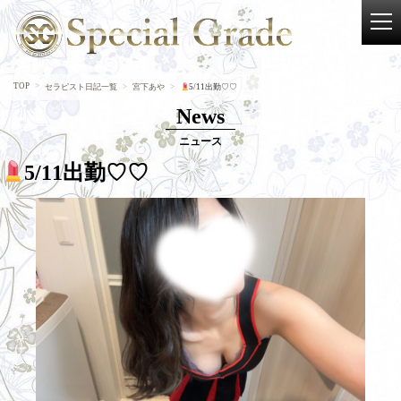
TOP
セラピスト日記一覧
宮下あや
5/11出勤♡♡
News
ニュース
5/11出勤♡♡