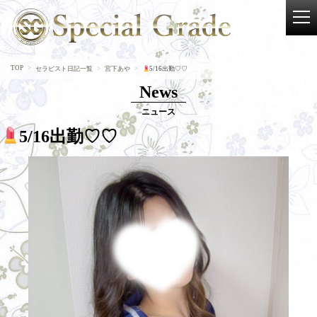
TOP
セラピスト日記一覧
宮下あや
5/16出勤♡♡
News
ニュース
5/16出勤♡♡