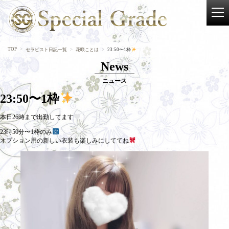
TOP
セラピスト日記一覧
花咲ことは
23:50〜1枠
News
ニュース
23:50〜1枠
本日26時まで出勤してます
23時50分〜1枠のみ
オプション用の新しい衣装も楽しみにしててね