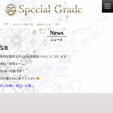
TOP
5/8
セラピスト日記一覧
桜木きょうか
News
ニュース
5/8
前回出勤日も沢山のお兄様ありがとうございます
本日『赤羽ルーム』
16:00～出勤です！
ぜひ癒されに来てください
古い記事へ
新しい記事へ