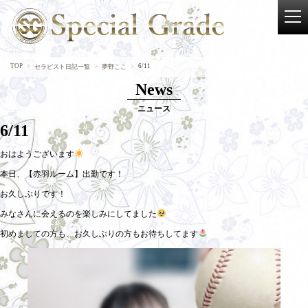
TOP
6/11
セラピスト日記一覧
夢野ここ
News
ニュース
6/11
おはようございます
本日、【赤羽ルーム】出勤です！
お久しぶりです！
みなさんに会えるのを楽しみにしてました
初めましての方も、お久しぶりの方もお待ちしてます