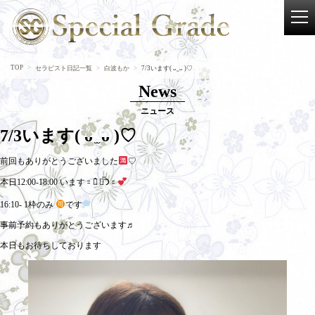
TOP
セラピスト日記一覧
白波もか
7/3います( ᴗ ̫ ᴗ )♡
News
ニュース
7/3います( ᴗ ̫ ᴗ )♡
前回もありがとうございました
♡
本日12:00-18:00 います𐄑𐅁̂ ⩊፟ ̂𐅀𐄑
16:10- 1枠のみ
です
事前予約もありがとうございます♬
本日もお待ちしております