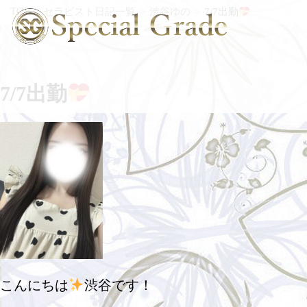
TOP
セラピスト日記一覧
渋谷ゆの
7/7出勤
7/7出勤
こんにちは
渋谷です！